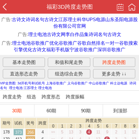
福彩3D跨度走势图
广告:
古诗文
诗词名句
古诗文
江苏理士
科华UPS电源
山东圣阳电源股
份有限公司官网
广告:
理士电池
古诗文网
李白作品集
诗词名句
古诗文
广告:
理士电池
谷歌推广优化
谷歌推广
谷歌自然排名
一对一
谷歌搜索
引擎优化
古诗文
福彩手机版
宁波谷歌推广
深圳谷歌推广
基本走势图
和值和尾走势
跨度走势图
直选形态走势
组选综合走势
更多走势 ↓↓
VIP走势图:
3d开机号和试机号
上海谷歌推广
义乌谷歌推广
中山谷歌推广
科士达电源
诗词
名句
理士电池
江苏理士
理士电池
跨度走势
组选
跨度形态
跨度振幅
30期
60期
90期
到顶部
跨度走势
期号
试机
奖号
跨度
0
1
2
3
4
5
6
7
8
9
178
4
5
13
3
4
11
9
2
1
12
373
266
323