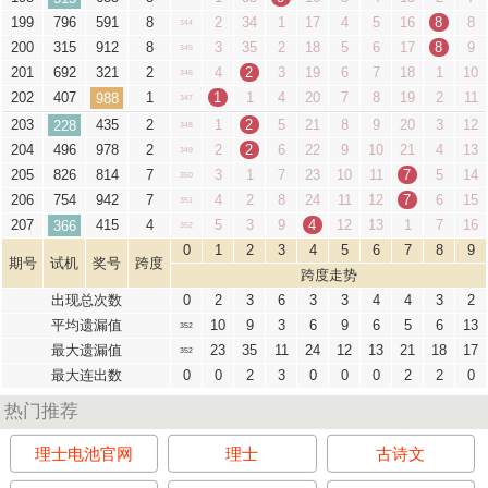
199
796
591
8
2
34
1
17
4
5
16
8
8
344
200
315
912
8
3
35
2
18
5
6
17
8
9
345
201
692
321
2
4
2
3
19
6
7
18
1
10
346
202
407
1
1
1
4
20
7
8
19
2
11
988
347
203
435
2
1
2
5
21
8
9
20
3
12
228
348
204
496
978
2
2
2
6
22
9
10
21
4
13
349
205
826
814
7
3
1
7
23
10
11
7
5
14
350
206
754
942
7
4
2
8
24
11
12
7
6
15
351
207
415
4
5
3
9
4
12
13
1
7
16
366
352
0
1
2
3
4
5
6
7
8
9
期号
试机
奖号
跨度
跨度走势
出现总次数
0
2
3
6
3
3
4
4
3
2
平均遗漏值
10
9
3
6
9
6
5
6
13
352
最大遗漏值
23
35
11
24
12
13
21
18
17
352
最大连出数
0
0
2
3
0
0
0
2
2
0
热门推荐
理士电池官网
理士
古诗文