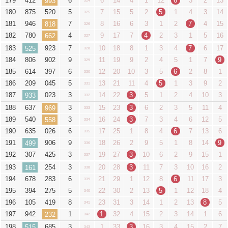
179
412
6
6
14
4
1
12
6
3
2
13
993
324
180
875
520
5
7
15
5
2
5
1
4
3
14
325
181
946
7
8
16
6
3
1
2
7
4
15
818
326
182
780
4
9
17
7
4
2
3
1
5
16
662
327
183
923
7
10
18
8
1
3
4
7
6
17
525
328
184
806
902
9
11
19
9
2
4
5
1
7
9
329
185
614
397
6
12
20
10
3
5
6
2
8
1
330
186
209
045
5
13
21
11
4
5
1
3
9
2
331
187
023
3
14
22
3
5
1
2
4
10
3
933
332
188
637
3
15
23
3
6
2
3
5
11
4
969
333
189
540
3
16
24
3
7
3
4
6
12
5
558
334
190
635
026
6
17
25
1
8
4
6
7
13
6
335
191
906
9
18
26
2
9
5
1
8
14
9
499
336
192
307
425
3
19
27
3
10
6
2
9
15
1
337
193
254
3
20
28
3
11
7
3
10
16
2
161
338
194
678
283
6
21
29
1
12
8
6
11
17
3
339
195
394
275
5
22
30
2
13
5
1
12
18
4
340
196
105
419
8
23
31
3
14
1
2
13
8
5
341
197
942
1
1
32
4
15
2
3
14
1
6
232
342
198
685
3
1
33
3
16
3
4
15
2
7
515
343